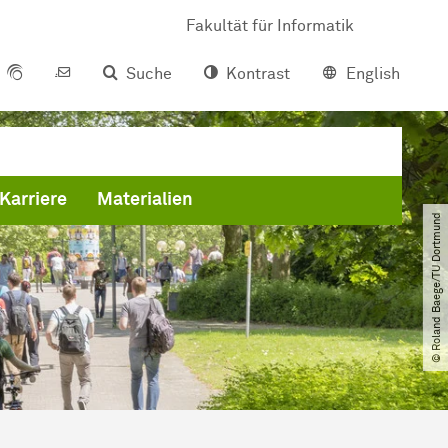
Fakultät für Informatik
Suche
Kontrast
English
Karriere
Materialien
© Roland Baege​/​TU Dortmund