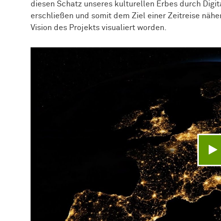
diesen Schatz unseres kulturellen Erbes durch Digita
erschließen und somit dem Ziel einer Zeitreise nähe
Vision des Projekts visualiert worden.
V