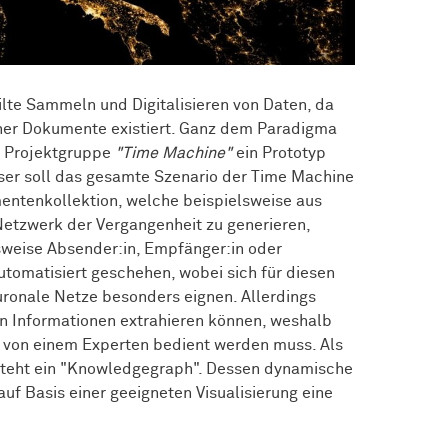
ilte Sammeln und Digitalisieren von Daten, da
scher Dokumente existiert. Ganz dem Paradigma
er Projektgruppe
"Time Machine"
ein Prototyp
eser soll das gesamte Szenario der Time Machine
mentenkollektion, welche beispielsweise aus
Netzwerk der Vergangenheit zu generieren,
weise Absender:in, Empfänger:in oder
automatisiert geschehen, wobei sich für diesen
ronale Netze besonders eignen. Allerdings
en Informationen extrahieren können, weshalb
ht von einem Experten bedient werden muss. Als
tsteht ein "Knowledgegraph". Dessen dynamische
uf Basis einer geeigneten Visualisierung eine