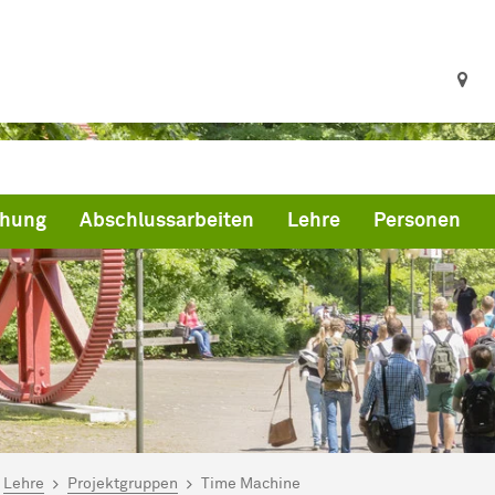
chung
Abschlussarbeiten
Lehre
Personen
ind hier:
artseite
Lehre
Projektgruppen
Time Machine