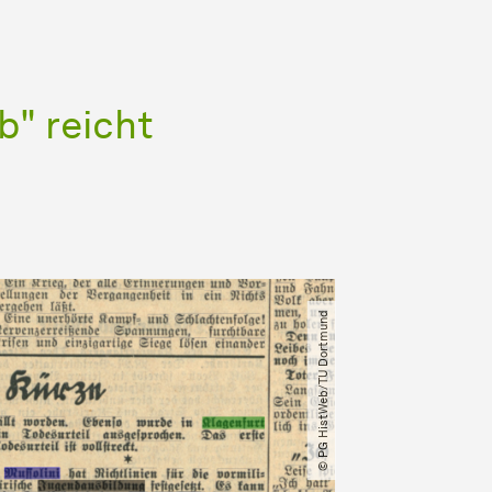
" reicht
© PG HistWeb​/​TU Dortmund