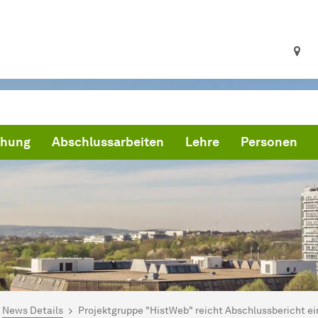
chung
Abschlussarbeiten
Lehre
Personen
ind hier:
artseite
News Details
Projektgruppe "HistWeb" reicht Abschlussbericht ei