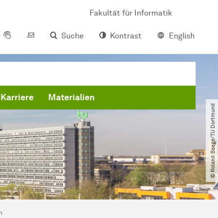
Fakultät für Informatik
Suche
Kontrast
English
Karriere
Materialien
© Roland Baege​/​TU Dortmund
n